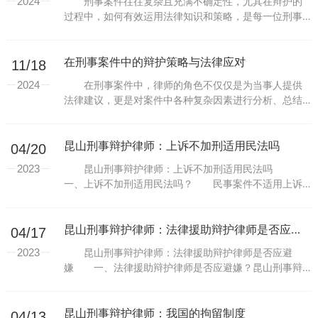
2024
刑事案件往往复杂且充满不确定性，尤其在辩护的
过程中，如何有效运用法律知识和策略，是每一位刑事
辩护律师面临的严峻挑战。辩护律师不仅需要熟悉案件
细节，更需要深刻理解如何从法律的角度为当事人争取
最大利益...
在刑事案件中的辩护策略与法律应对
11/18
2024
在刑事案件中，律师的角色不仅仅是为当事人提供
法律建议，更是对案件中各种复杂因素进行分析、总结
并提出有力辩护的关键人物。无论是直接参与犯罪，还
是在偶然的情境中被卷入，刑事辩护都需要精心规划。
在每一个...
昆山刑事辩护律师：上诉不加刑适用民法吗
04/20
2023
昆山刑事辩护律师：上诉不加刑适用民法吗
一、上诉不加刑适用民法吗？ 民事案件不适用上诉
不加刑的原则。适用于刑事案件。刑事案件第二审中，
审判机关不得加重对对方的处罚。民事案件涉及平等主
体之间的纠...
昆山刑事辩护律师：法律援助辩护律师是否应避嫌
04/17
2023
昆山刑事辩护律师：法律援助辩护律师是否应避
嫌 一、法律援助辩护律师是否应避嫌？昆山刑事辩
护律师——张慧敏为您介绍以下问题： 必要时，审
判人员、检察人员、侦查人员有下列情形之一的，应当
自行回避，...
昆山刑事辩护律师：我国的拘留制度
04/13